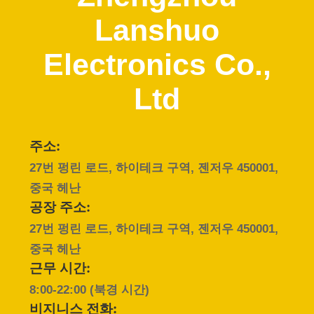
하
Lanshuo
여
Electronics Co.,
공
Ltd
장
여
주소:
행
27번 펑린 로드, 하이테크 구역, 젠저우 450001,
중국 헤난
품
공장 주소:
27번 펑린 로드, 하이테크 구역, 젠저우 450001,
질
중국 헤난
관
근무 시간:
8:00-22:00 (북경 시간)
리
비지니스 전화: