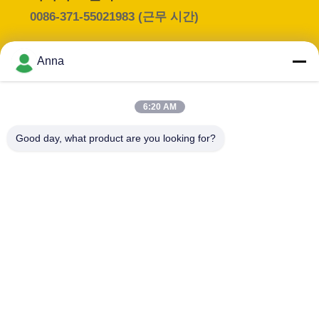
0086-371-55021983
(근무 시간)
연
락
Anna
담당자 :
주
Miss. Anna
6:20 AM
세
이메일 :
요
Good day, what product are you looking for?
anna@cn-heat.com
구인 제목 :
전화 :
Manager
008615939013016
뉴
WHATSAPP :
스
+8615939013016
인
연락처!
용