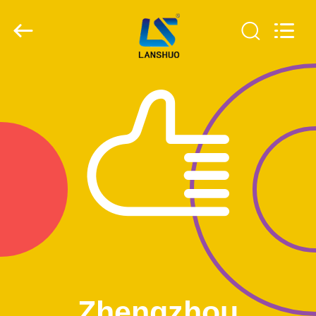
2019
-
2026
Zhengzhou
Lanshuo
Electronics
Co.,
Ltd.
집
All
Rights
Reserved.
제
품
우
리
에
대
Zhengzhou