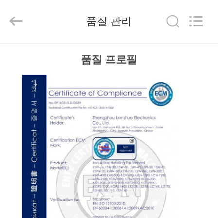
2019
-
2026
품질 관리
Zhengzhou
Lanshuo
Electronics
Co.,
Ltd.
집
All
품질 프로필
Rights
Reserved.
제
품
우
리
에
대