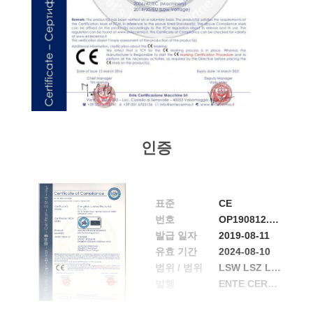
하
여
공
장
여
인증
행
표준
CE
품
번호
OP190812.ZLEQT68
질
발급 일자
2019-08-11
유효 기간
2024-08-10
관
범위 / 범위
LSW LSZ LCN KGPS
발행
ENTE CERTIFICAZIONE MACCHINE
리