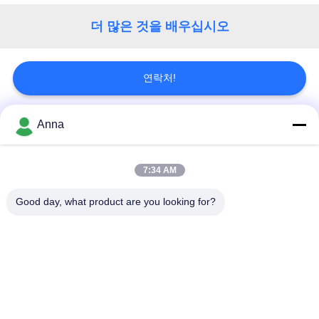
연
더 많은 것을 배우십시오
락
연락처!
주
세
Anna
모든
요
7:34 AM
감응작용 녹는 로
큰 녹는 로
뉴
Good day, what product are you looking for?
스
작은 감응작용 녹는
유도 가열 기계
로
인
기계를 냉각하는 감
감응작용 놋쇠로 만들
용
응작용
기 기계