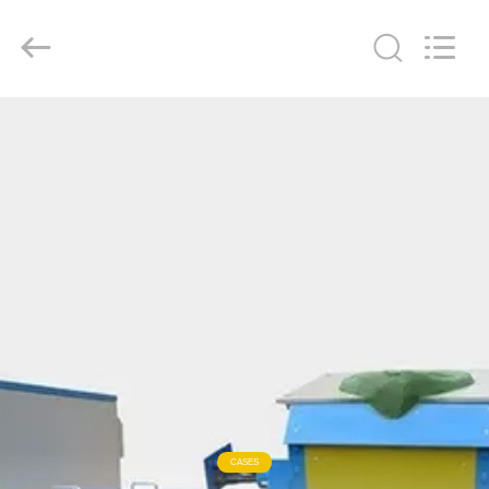
2019
-
2026
Zhengzhou
Lanshuo
Electronics
Co.,
Ltd.
집
All
Rights
Reserved.
제
품
우
리
에
대
CASES