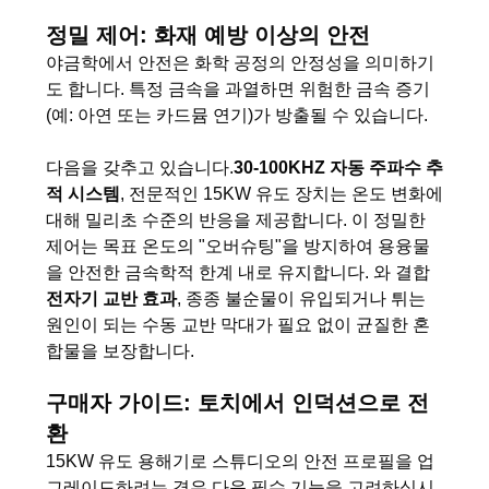
문
정밀 제어: 화재 예방 이상의 안전
을
야금학에서 안전은 화학 공정의 안정성을 의미하기
도 합니다. 특정 금속을 과열하면 위험한 금속 증기
요
(예: 아연 또는 카드뮴 연기)가 방출될 수 있습니다.
구
다음을 갖추고 있습니다.
30-100KHZ 자동 주파수 추
하
적 시스템
, 전문적인 15KW 유도 장치는 온도 변화에
대해 밀리초 수준의 반응을 제공합니다. 이 정밀한
세
제어는 목표 온도의 "오버슈팅"을 방지하여 용융물
요
을 안전한 금속학적 한계 내로 유지합니다. 와 결합
전자기 교반 효과
, 종종 불순물이 유입되거나 튀는
원인이 되는 수동 교반 막대가 필요 없이 균질한 혼
사
합물을 보장합니다.
이
구매자 가이드: 토치에서 인덕션으로 전
환
트
15KW 유도 용해기로 스튜디오의 안전 프로필을 업
맵
그레이드하려는 경우 다음 필수 기능을 고려하십시