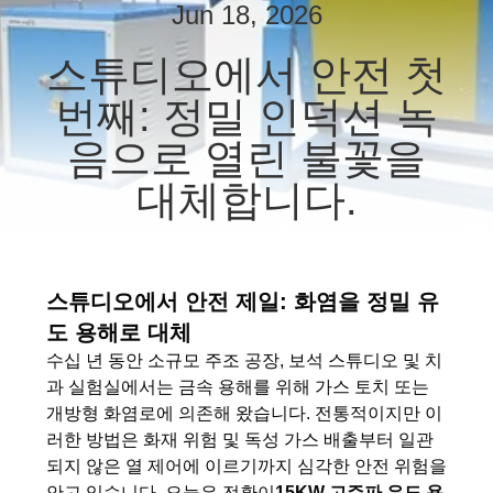
하
Jun 18, 2026
여
스튜디오에서 안전 첫
번째: 정밀 인덕션 녹
공
음으로 열린 불꽃을
장
대체합니다.
여
행
스튜디오에서 안전 제일: 화염을 정밀 유
품
도 용해로 대체
수십 년 동안 소규모 주조 공장, 보석 스튜디오 및 치
질
과 실험실에서는 금속 용해를 위해 가스 토치 또는
관
개방형 화염로에 의존해 왔습니다. 전통적이지만 이
러한 방법은 화재 위험 및 독성 가스 배출부터 일관
리
되지 않은 열 제어에 이르기까지 심각한 안전 위험을
안고 있습니다. 오늘은 전환이
15KW 고주파 유도 용