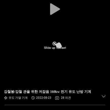
하
여
공
장
여
행
품
질
관
강철봉/강철 관을 위한 저잡음 160kw 전기 유도 난방 기계
유도 가열 기계
2022-08-23
28 의견
리