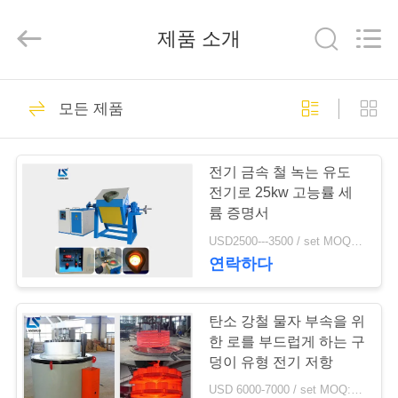
2019
-
2026
제품 소개
Zhengzhou
Lanshuo
Electronics
Co.,
Ltd.
집
131
All
모든 제품
Rights
Reserved.
감응작용 녹는 로
제
전기 금속 철 녹는 유도
품
전기로 25kw 고능률 세
륨 증명서
USD2500---3500 / set MOQ:1 세트
우
연락하다
96
리
에
탄소 강철 물자 부속을 위
큰 녹는 로
한 로를 부드럽게 하는 구
대
덩이 유형 전기 저항
USD 6000-7000 / set MOQ:1 세트