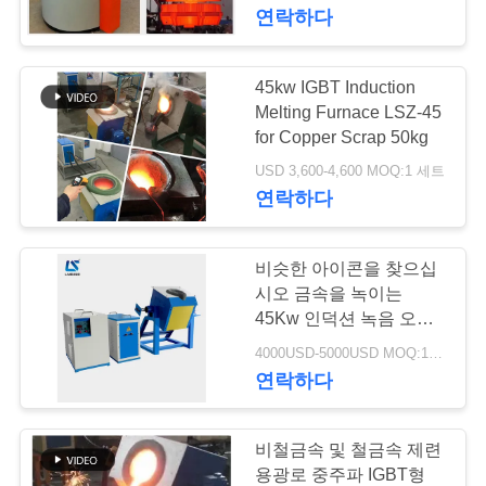
하
연락하다
여
45kw IGBT Induction
30
공
Melting Furnace LSZ-45
작은 감응작용 녹는
for Copper Scrap 50kg
장
USD 3,600-4,600 MOQ:1 세트
로
연락하다
여
행
비슷한 아이콘을 찾으십
시오 금속을 녹이는
품
45Kw 인덕션 녹음 오븐
205
강철 인덕션 오븐
4000USD-5000USD MOQ:1 세트
질
연락하다
유도 가열 기계
관
리
비철금속 및 철금속 제련
용광로 중주파 IGBT형