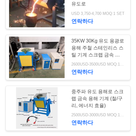
유도로
연
USD 3,750-4,700 MOQ:1 SET
128
연락하다
락
기계를 냉각하는 감
주
35KW 30Kg 유도 용광로
응작용
세
용해 주철 스테인리스 스
틸 기계 스크랩 금속 용해
요
용광로
2600USD-3500USD MOQ:1 SET
연락하다
뉴
91
중주파 유도 용해로 스크
스
감응작용 놋쇠로 만
랩 금속 용해 기계 (철/구
리, 에너지 효율)
들기 기계
인
2500USD-3000USD MOQ:1 세트
연락하다
용