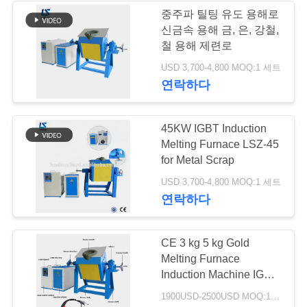
문
중주파 틸팅 유도 용해로
신금속 용해 금, 은, 강철,
을
19
철 용해 제련로
기계를 냉각하는
요
USD 3,700-4,800 MOQ:1 세트
연락하다
구
CNC
하
45KW IGBT Induction
세
Melting Furnace LSZ-45
for Metal Scrap
요
21
USD 3,700-4,800 MOQ:1 세트
연락하다
사
폐회로 냉각탑
CE 3 kg 5 kg Gold
이
Melting Furnace
트
Induction Machine IGBT
Electric Furnace 15kw
1900USD-2500USD MOQ:1 세트
맵