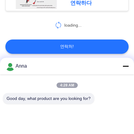
연락하다
10
개
열려있는 반복 냉각
loading...
인
탑
정
연락처!
보
보
Anna
모든
13
호
로를 부드럽게 하는
4:28 AM
정
감응작용 녹는 로
큰 녹는 로
구덩이 유형
Good day, what product are you looking for?
책
작은 감응작용 녹는
유도 가열 기계
로
기계를 냉각하는 감
감응작용 놋쇠로 만들